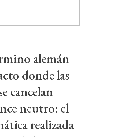
érmino alemán
acto donde las
se cancelan
nce neutro: el
mática realizada