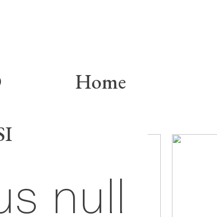
trepo
D
Home
I
s null