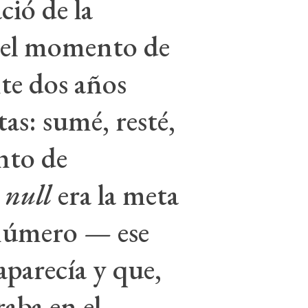
ció de la
n el momento de
nte dos años
tas: sumé, resté,
unto de
 null
era la meta
 número — ese
aparecía y que,
raba en el