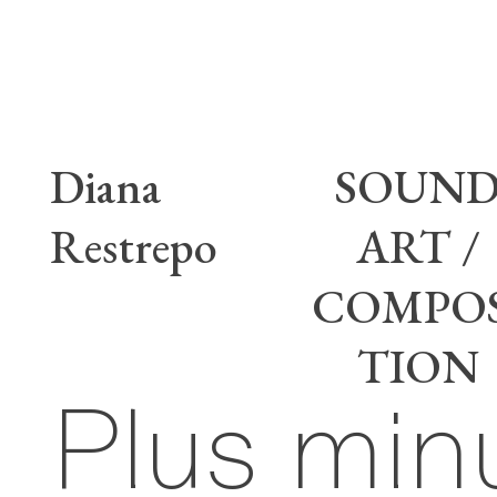
Diana Res
Diana
SOUN
Restrepo
ART /
COMPOS
TION
Plus minu