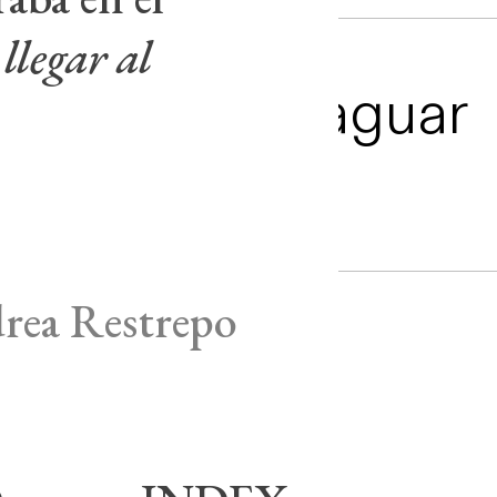
llegar al
El ojo del Jaguar
drea Restrepo